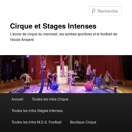
Aller
au
Rech
contenu
principal
Cirque et Stages Intenses
L'école de cirque du mercredi, les soirées sportives et le football de
l'école Ampère
Menu
Accueil
Toutes les infos Cirque
principal
Toutes les infos Stages Intenses
Toutes les infos M.D.S. Football
Boutique Cirque