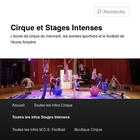
Aller
au
Rech
contenu
principal
Cirque et Stages Intenses
L'école de cirque du mercredi, les soirées sportives et le football de
l'école Ampère
Menu
Accueil
Toutes les infos Cirque
principal
Toutes les infos Stages Intenses
Toutes les infos M.D.S. Football
Boutique Cirque